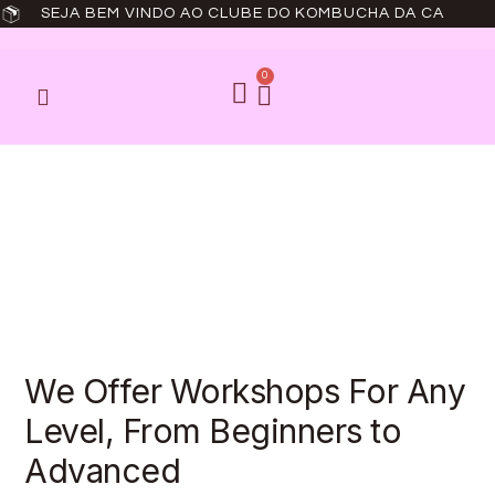
SEJA BEM VINDO AO CLUBE DO KOMBUCHA DA CA
0
COMO FUNCIONA
We Offer Workshops For Any
Level, From Beginners to
Advanced