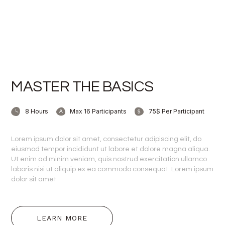
MASTER THE BASICS
8 Hours
Max 16 Participants
75$ Per Participant
Lorem ipsum dolor sit amet, consectetur adipiscing elit, do
eiusmod tempor incididunt ut labore et dolore magna aliqua.
Ut enim ad minim veniam, quis nostrud exercitation ullamco
laboris nisi ut aliquip ex ea commodo consequat. Lorem ipsum
dolor sit amet
LEARN MORE