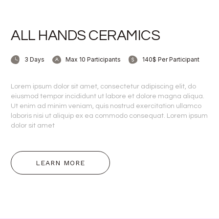
ALL HANDS CERAMICS
3 Days
Max 10 Participants
140$ Per Participant
Lorem ipsum dolor sit amet, consectetur adipiscing elit, do
eiusmod tempor incididunt ut labore et dolore magna aliqua.
Ut enim ad minim veniam, quis nostrud exercitation ullamco
laboris nisi ut aliquip ex ea commodo consequat. Lorem ipsum
dolor sit amet
LEARN MORE