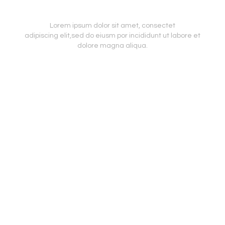
SALE
Lorem ipsum dolor sit amet, consectet
adipiscing elit,sed do eiusm por incididunt ut labore et
dolore magna aliqua.