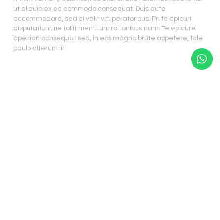
ut aliquip ex ea commodo consequat. Duis aute
accommodare, sea ei velit vituperatoribus. Pri te epicuri
disputationi, ne tollit mentitum rationibus nam. Te epicurei
apeirian consequat sed, in eos magna brute appetere, tale
paulo alterum in
4. LOREM IPSUM DOLOR SIT AMET,
CONSECTETUR
Lorem ipsum dolor sit amet, consectetur adipiscing elit, sed
do eiusmod tempor incididunt ut labore et dolore magna
aliqua. Ut enim ad minim veniam, quis nostrud exercitation
ullamco laboris nisi ut aliquip ex ea commodo consequat.
Duis aute irure dolor in reprehenderit in voluptate velit esse
cillum dolore eu fugiat nulla pariatur. Excepteur sint
occaecat cupidatat non proident, sunt in culpa qui officia
deserunt mollit anim id est Lorem ipsum dolor sit amet,
audire fuisset mentitum pri no, est in tincidunt temporibus. Ut
usu alii accommodare, sea ei velit vituperatoribus. Pri te
epicuri disputationi, ne tollit mentitum ut labore et dolore