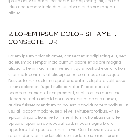
ipsum dolor sit amet, consectetur adipiscing elit, sed do
eiusmod tempor incididunt ut labore et dolore magna
aliqua.
2. LOREM IPSUM DOLOR SIT AMET,
CONSECTETUR
Lorem ipsum dolor sit amet, consectetur adipiscing elit, sed
do eiusmod tempor incididunt ut labore et dolore magna
aliqua. Ut enim ad minim veniam, quis nostrud exercitation
ullamco laboris nisi ut aliquip ex ea commodo consequat.
Duis aute irure dolor in reprehenderit in voluptate velit esse
cillum dolore eu fugiat nulla pariatur. Excepteur sint
occaecat cupidatat non proident, sunt in culpa qui officia
deserunt mollit anim id est Lorem ipsum dolor sit amet,
audire fuisset mentitum pri no, est in tincidunt temporibus. Ut
usu alii accommodare, sea ei velit vituperatoribus. Pri te
epicuri disputationi, ne tollit mentitum rationibus nam. Te
epicurei apeirian consequat sed, in eos magna brute
appetere, tale paulo alterum in vis. Qui id novum volutpat
reformidans, an modus elitr concludaturque mel Lorem