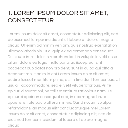
1. LOREM IPSUM DOLOR SIT AMET,
CONSECTETUR
Lorem ipsum dolor sit amet, consectetur adipiscing elit, sed
do eiusmod tempor incididunt ut labore et dolore magna
aliqua. Ut enim ad minim veniam, quis nostrud exercitation
ullamco laboris nisi ut aliquip ex ea commodo consequat.
Duis aute irure dolor in reprehenderit in voluptate velit esse
cillum dolore eu fugiat nulla pariatur. Excepteur sint
occaecat cupidatat non proident, sunt in culpa qui officia
deserunt mollit anim id est Lorem ipsum dolor sit amet,
audire fuisset mentitum pri no, est in tincidunt temporibus. Ut
usu alii accommodare, sea ei velit vituperatoribus. Pri te
epicuri disputationi, ne tollit mentitum rationibus nam. Te
epicurei apeirian consequat sed, in eos magna brute
appetere, tale paulo alterum in vis. Qui id novum volutpat
reformidans, an modus elitr concludaturque mel Lorem
ipsum dolor sit amet, consectetur adipiscing elit, sed do
eiusmod tempor incididunt ut labore et dolore magna
aliqua.