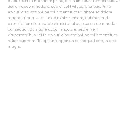
audire fuisset mentitum pri no, est in tincidunt temporibus. Ut
usu alii accommodare, sea ei velit vituperatoribus. Pri te
epicuri disputationi, ne tollit mentitum ut labore et dolore
magna aliqua. Ut enim ad minim veniam, quis nostrud
exercitation ullamco laboris nisi ut aliquip ex ea commodo
consequat. Duis aute accommodare, sea ei velit
vituperatoribus. Pri te epicuri disputationi, ne tollit mentitum
rationibus nam. Te epicurei apeirian consequat sed, in eos
magna