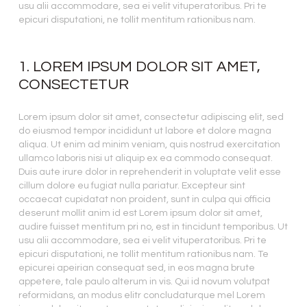
usu alii accommodare, sea ei velit vituperatoribus. Pri te
epicuri disputationi, ne tollit mentitum rationibus nam.
1. LOREM IPSUM DOLOR SIT AMET,
CONSECTETUR
Lorem ipsum dolor sit amet, consectetur adipiscing elit, sed
do eiusmod tempor incididunt ut labore et dolore magna
aliqua. Ut enim ad minim veniam, quis nostrud exercitation
ullamco laboris nisi ut aliquip ex ea commodo consequat.
Duis aute irure dolor in reprehenderit in voluptate velit esse
cillum dolore eu fugiat nulla pariatur. Excepteur sint
occaecat cupidatat non proident, sunt in culpa qui officia
deserunt mollit anim id est Lorem ipsum dolor sit amet,
audire fuisset mentitum pri no, est in tincidunt temporibus. Ut
usu alii accommodare, sea ei velit vituperatoribus. Pri te
epicuri disputationi, ne tollit mentitum rationibus nam. Te
epicurei apeirian consequat sed, in eos magna brute
appetere, tale paulo alterum in vis. Qui id novum volutpat
reformidans, an modus elitr concludaturque mel Lorem