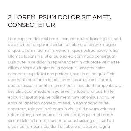
2. LOREM IPSUM DOLOR SIT AMET,
CONSECTETUR
Lorem ipsum dolor sit amet, consectetur adipiscing elit, sed
do eiusmod tempor incididunt ut labore et dolore magna
aliqua. Ut enim ad minim veniam, quis nostrud exercitation
ullamco laboris nisi ut aliquip ex ea commodo consequat.
Duis aute irure dolor in reprehenderit in voluptate velit esse
cillum dolore eu fugiat nulla pariatur. Excepteur sint
occaecat cupidatat non proident, sunt in culpa qui officia
deserunt mollit anim id est Lorem ipsum dolor sit amet,
audire fuisset mentitum pri no, est in tincidunt temporibus. Ut
usu alii accommodare, sea ei velit vituperatoribus. Pri te
epicuri disputationi, ne tollit mentitum rationibus nam. Te
epicurei apeirian consequat sed, in eos magna brute
appetere, tale paulo alterum in vis. Qui id novum volutpat
reformidans, an modus elitr concludaturque mel Lorem
ipsum dolor sit amet, consectetur adipiscing elit, sed do
eiusmod tempor incididunt ut labore et dolore magna